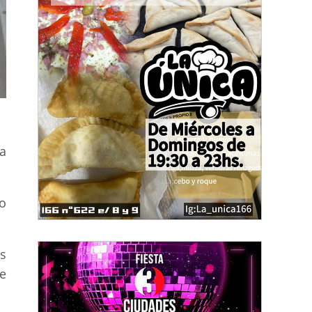
la
o
s
e