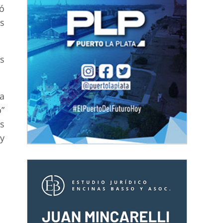
ó
s
s
la
o”
s
y