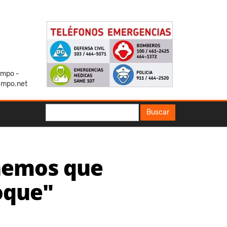
iempo -
empo.net
Buscar
Buscar
enemos que
oque"