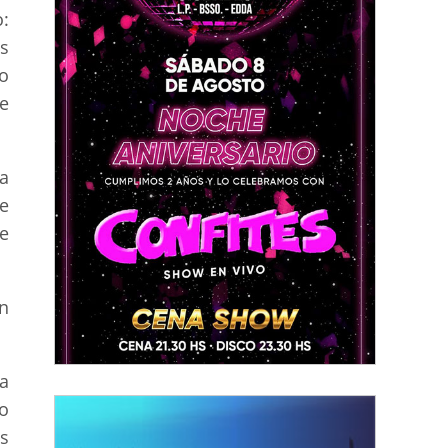
:
s
o
e
a
e
e
en
a
o
s