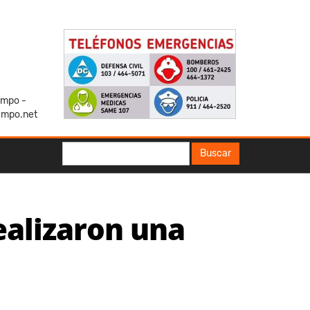
iempo -
empo.net
Buscar
Buscar
ealizaron una