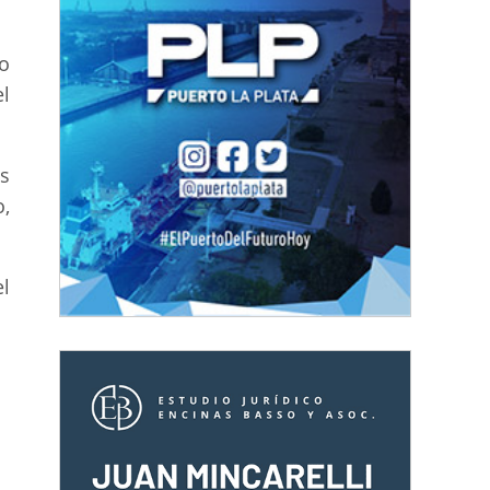
to
l
s
o,
l