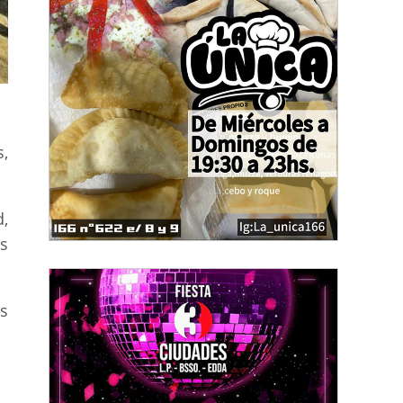
s,
,
s
os