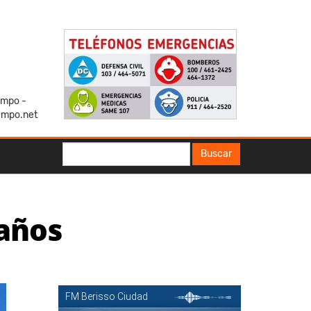
iempo -
empo.net
Buscar
Buscar
 años