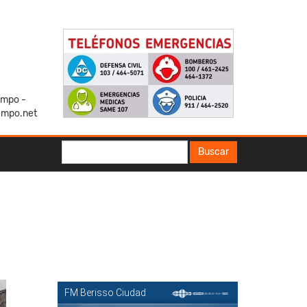
iempo -
empo.net
Buscar
Buscar