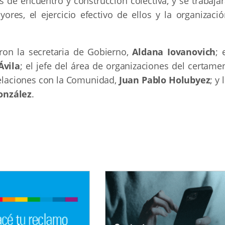
os de encuentro y construcción colectiva, y se trabaja
res, el ejercicio efectivo de ellos y la organizació
ron la secretaria de Gobierno,
Aldana Iovanovich
; 
Ávila
; el jefe del área de organizaciones del certame
Relaciones con la Comunidad,
Juan Pablo Holubyez
; y 
onzález
.