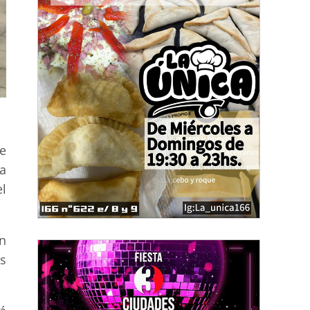
e
a
l
ón
s