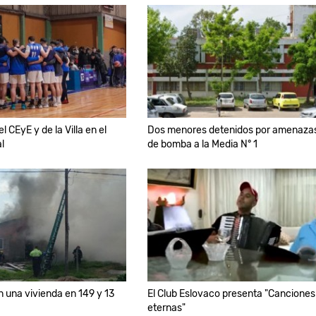
el CEyE y de la Villa en el
Dos menores detenidos por amenaza
al
de bomba a la Media N° 1
n una vivienda en 149 y 13
El Club Eslovaco presenta "Canciones
eternas"