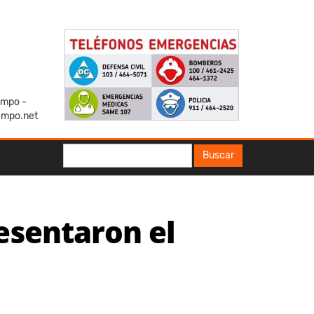
iempo -
empo.net
Buscar
Buscar
esentaron el