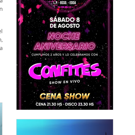
rá
n
el
n,
la