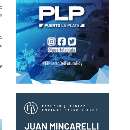
o
s
s
a
e