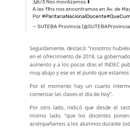
🗓️6/3 Nos movilizamos ⬇️
A las 11hs nos encontramos en Av. de May
Por
#ParitariaNacionalDocente
#QueCum
— SUTEBA Provincia (@SUTEBAProvincia
Seguidamente, destacó: “nosotros hubiése
en el ofrecimiento de 2018. La gobernado
aumento y a los pocos días el INDEC publ
muy abajo y ese es el punto que estamos
Por el momento hay un cuarto interm
comenzar las clases el día de hoy”.
Por otro lado, indicó que desde el sec
mismo lado, “que los docentes ponen
acompañamos a los alumnos durante todo