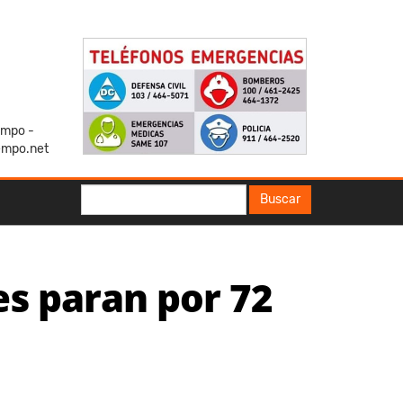
iempo -
empo.net
Buscar
Buscar
es paran por 72