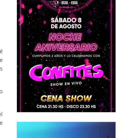
é
de
s
o
l
e