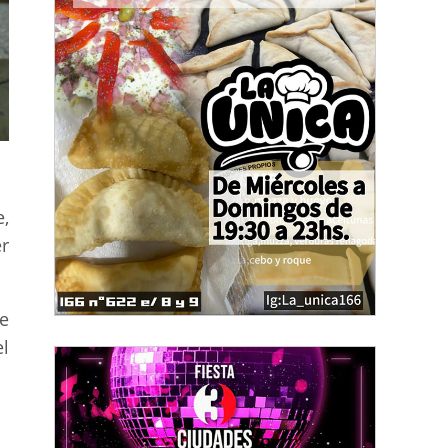
,
r
ue
l