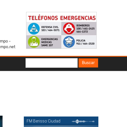
iempo -
empo.net
Buscar
Buscar