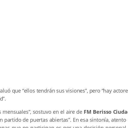
valuó que “ellos tendrán sus visiones”, pero “hay actor
d”.
s mensuales”, sostuvo en el aire de
FM Berisso Ciuda
n partido de puertas abiertas”. En esa sintonía, atento
ersonas que no participan es por una decisión personal