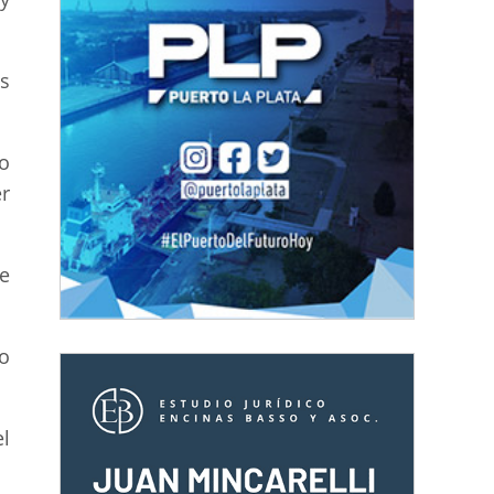
s
o
er
e
o
el