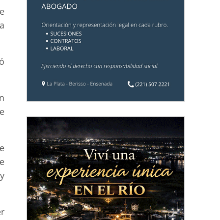
e
a
ó
n
e
e
e
y
r