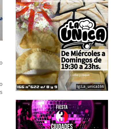
io
o
s