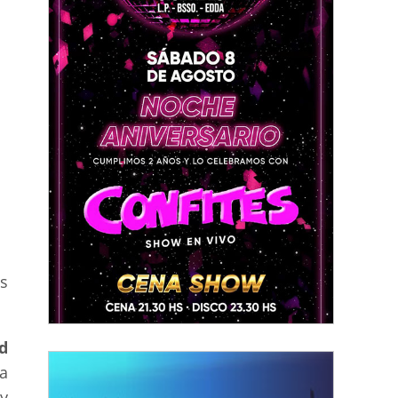
es
d
 a
 y