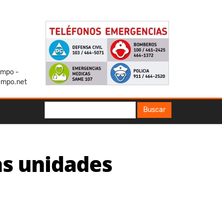
iempo -
empo.net
Buscar
Buscar
as unidades