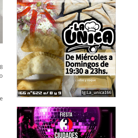
8
o
ue