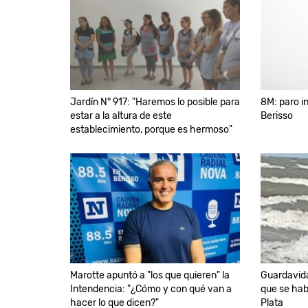
Jardín N° 917: "Haremos lo posible para
8M: paro i
estar a la altura de este
Berisso
establecimiento, porque es hermoso"
Marotte apuntó a "los que quieren" la
Guardavida
Intendencia: "¿Cómo y con qué van a
que se habí
hacer lo que dicen?"
Plata