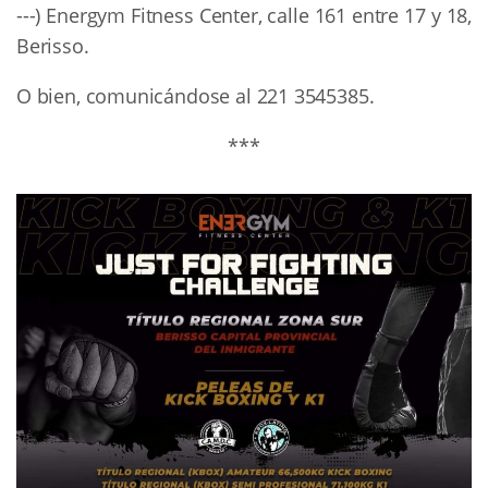
---) Energym Fitness Center, calle 161 entre 17 y 18,
Berisso.
O bien, comunicándose al 221 3545385.
***