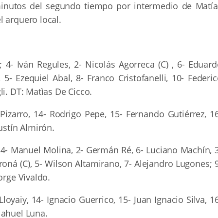
 minutos del segundo tiempo por intermedio de Matía
 arquero local.
 4- Iván Regules, 2- Nicolás Agorreca (C) , 6- Eduard
 5- Ezequiel Abal, 8- Franco Cristofanelli, 10- Federi
i. DT: Matìas De Cicco.
Pizarro, 14- Rodrigo Pepe, 15- Fernando Gutiérrez, 16
ustín Almirón.
 4- Manuel Molina, 2- Germán Ré, 6- Luciano Machín, 3
Oroná (C), 5- Wilson Altamirano, 7- Alejandro Lugones; 
orge Vivaldo.
loyaiy, 14- Ignacio Guerrico, 15- Juan Ignacio Silva, 1
Nahuel Luna.