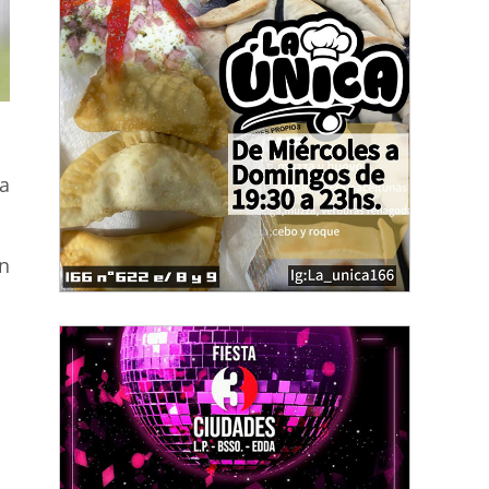
ha
on