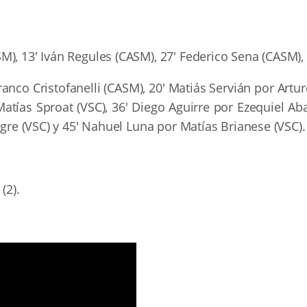
), 13′ Iván Regules (CASM), 27′ Federico Sena (CASM),
anco Cristofanelli (CASM), 20′ Matiás Servián por Artu
ías Sproat (VSC), 36′ Diego Aguirre por Ezequiel Aba
egre (VSC) y 45′ Nahuel Luna por Matías Brianese (VSC).
(2).