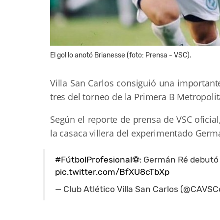
El gol lo anotó Brianesse (foto: Prensa - VSC).
Villa San Carlos consiguió una importante
tres del torneo de la Primera B Metropoli
Según el reporte de prensa de VSC oficia
la casaca villera del experimentado Germ
#FútbolProfesional
⚽: Germán Ré debutó 
pic.twitter.com/BfXU8cTbXp
— Club Atlético Villa San Carlos (@CAVSCo