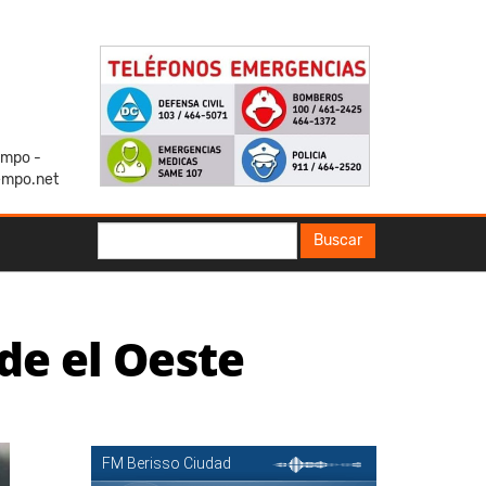
iempo -
empo.net
Buscar
Buscar
sde el Oeste