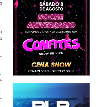
s
o
co
-
-
9-
6-