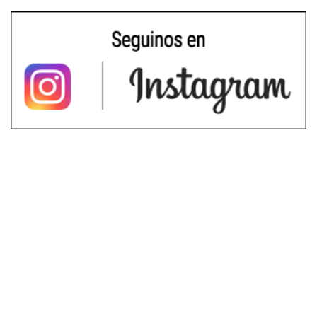
Director: Lic. Daniel Campillo
mcampillo4@yahoo.com.ar
Envianos tus noticias o fotos al WhatsApp: +54 9 221 508-
7270