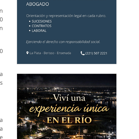
n
0
n
0
a
s
a
a
e