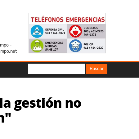
iempo -
empo.net
Buscar
Buscar
 la gestión no
n"