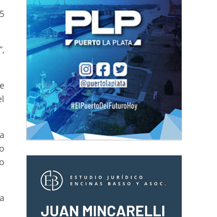
5
,
e
l
a
o
to
va