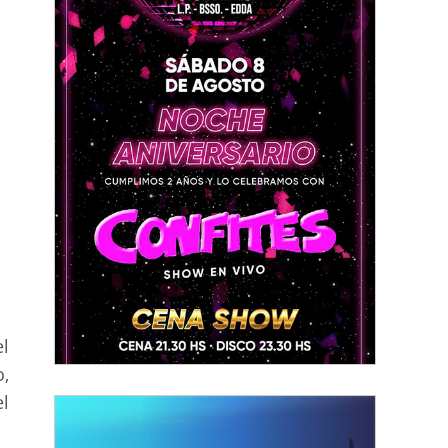
l
,
l