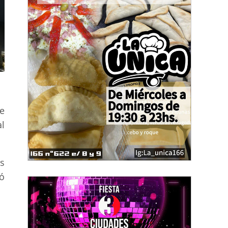
e
al
s
ó