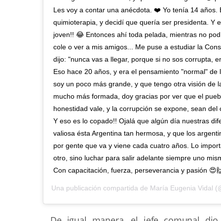
Les voy a contar una anécdota. ❤️ Yo tenía 14 años.
quimioterapia, y decidí que quería ser presidenta. Y 
joven!! 😂 Entonces ahí toda pelada, mientras no podía s
cole o ver a mis amigos... Me puse a estudiar la Con
dijo: "nunca vas a llegar, porque si no sos corrupta, e
Eso hace 20 años, y era el pensamiento "normal" de 
soy un poco más grande, y que tengo otra visión de l
mucho más formada, doy gracias por ver que el pueb
honestidad vale, y la corrupción se expone, sean del c
Y eso es lo copado!! Ojalá que algún día nuestras di
valiosa ésta Argentina tan hermosa, y que los argent
por gente que va y viene cada cuatro años. Lo import
otro, sino luchar para salir adelante siempre uno mi
Con capacitación, fuerza, perseverancia y pasión 😍
Una publicación compartida de
María Eugenia Vidal
(@
De igual manera, el jefe comunal dio 