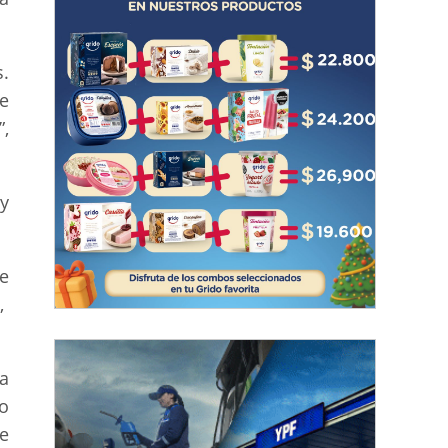
.
te
,
y
de
,
a
go
e