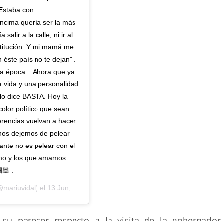
 Estaba con
encima quería ser la más
alir a la calle, ni ir al
stitución. Y mi mamá me
n éste país no te dejan" .
la época... Ahora que ya
a vida y una personalidad
lo dice BASTA. Hoy la
olor político que sean...
ferencias vuelvan a hacer
inos dejemos de pelear
ante no es pelear con el
smo y los que amamos.
🏻 .
mariuvidal) el
13 Jun, 2019 a las 8:34 PDT
su parecer respecto a la visita de la gobernador