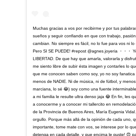
Muchas gracias a vos por recibirme y por tus palabra
sueños y seguir confiando en que con trabajo, pasión
cambian. No siempre es fácil, no lo fue para vos ni lo 
Pero SI SE PUEDE! #repost @agnes.joyeria ・・・ Yo 
LIBERTAD. De que hay que amarla, valorarla y disfrut
me siento libre de subir ésta imagen y contarles lo 
que me conocen saben como soy, yo no soy fanatica
menos de NADIE. Ni de música, ni de fútbol, y menos
marciana, lo sé 😂) soy como una fuente interminable
a mi familia le resulte ultra denso jaja 😂 En fin, les 
a conocerme y a conocer mi tallercito en remodelaci
de la Provincia de Buenos Aires, María Eugenia Vidal
orgullo. Porque más allá de la opinión de cada uno, 
importante, tome mate con vos, se interese por lo qu
detenga en cada detalle, y que encima le guste! 😍 pa