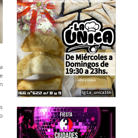
ca
de
n
s
no