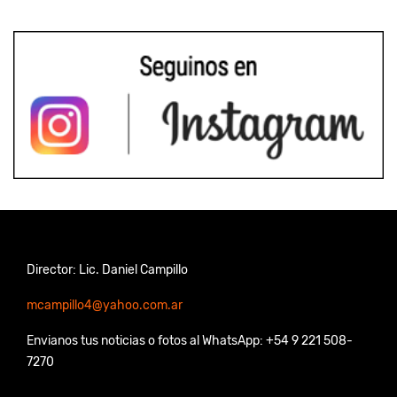
Director: Lic. Daniel Campillo
mcampillo4@yahoo.com.ar
Envianos tus noticias o fotos al WhatsApp: +54 9 221 508-
7270