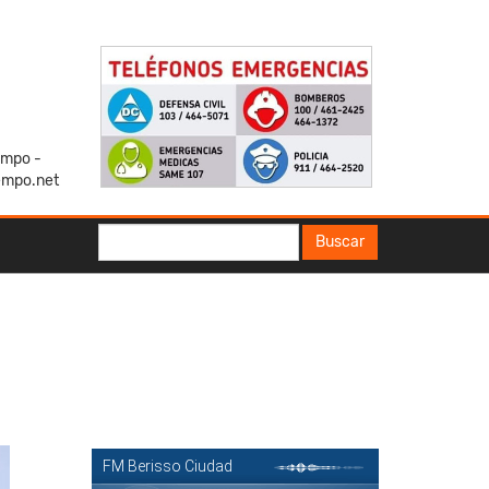
iempo -
empo.net
Buscar
Buscar