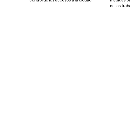
control de los accesos a la ciudad"
medidas pa
de los tra