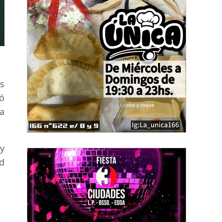
s
ió
a
y
ad