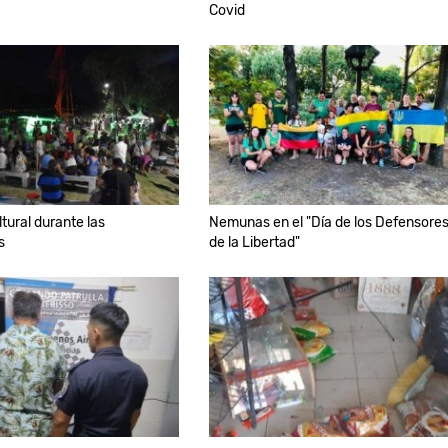
Covid
tural durante las
Nemunas en el "Día de los Defensore
s
de la Libertad"