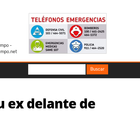
iempo -
empo.net
Buscar
Buscar
u ex delante de