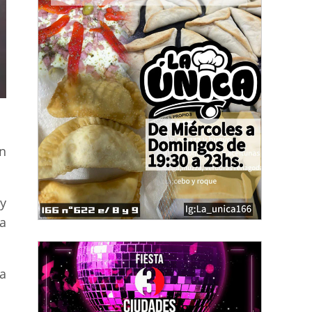
en
y
a
a