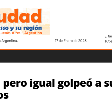
El t
a Argentina.
17 de Enero de 2023
Tuti
 pero igual golpeó a s
os