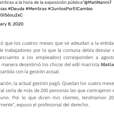
tiras a la hora de la exposición pública"
@MatiNanni7
cias
#Deuda
#Mentiras
#JuntosPorElCambio
/rGI56su2xC
ary 8, 2020
isó que los cuatros meses que se adeudan a la entida
e trabajadores por lo que la comuna debía desviar e
descuento a los empleados) corresponden a agosto
 manera desestimó los chicos del edil macrista
Matía
rtida con la gestión actual.
tuación, la actual gestión pagó. Quedan los cuatro mes
al sería de más de 200 personas las que contrajeron e
uno. Por lo que dicen mis clientes, tendríamos 20
ente”, expuso el profesional del derecho.