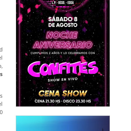
d
l
,
s
es
l
0