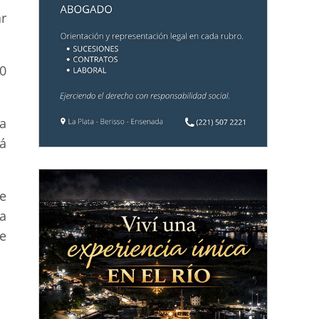
r
0
a
cá
e
ra
ue