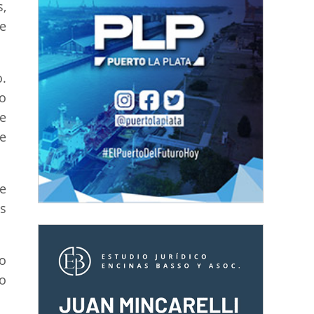
,
e
.
o
e
e
ue
s
o
jo