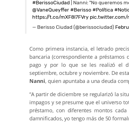
#BerissoCiudad
| Nanni: "No queremos men
@VaneQueyffer
#Berisso
#Política
#Noti
https://t.co/mXF8l7FVry
pic.twitter.com
— Berisso Ciudad (@berissociudad)
Febru
Como primera instancia, el letrado prec
bancaria (correspondiente a préstamos d
pago y por lo que se les realizó el 
septiembre, octubre y noviembre. De esta
Nanni
, quien apuntaba a una deuda compa
“A partir de diciembre se regularizó la si
impagos y se presume que el universo tot
préstamo, con diferentes montos cada 
damnificados, yo tengo más de 50 formalm