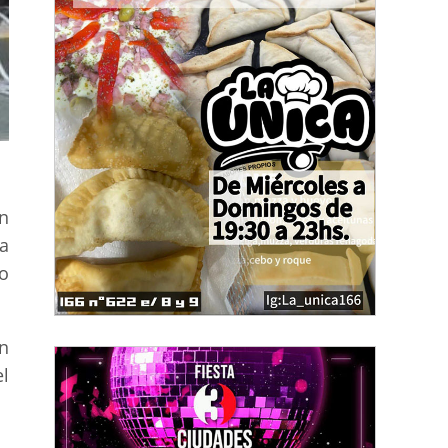
án
a
o
n
el