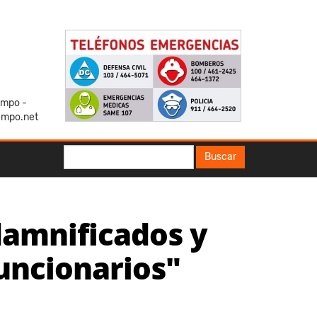
iempo -
empo.net
Buscar
Buscar
damnificados y
uncionarios"