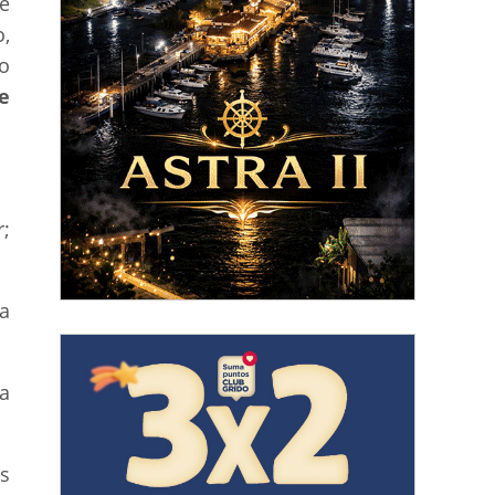
e
o,
o
e
;
ta
a
s