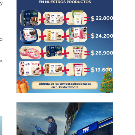
y
no
s