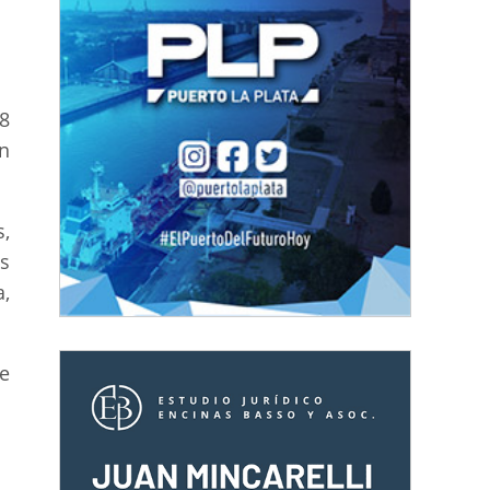
8
En
,
s
a,
e