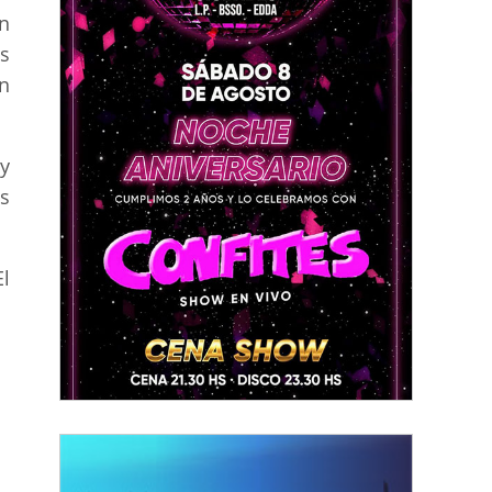
n
es
n
y
s
El