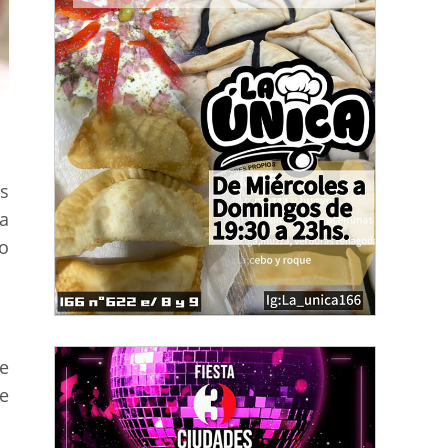
s
a
o
e
ue