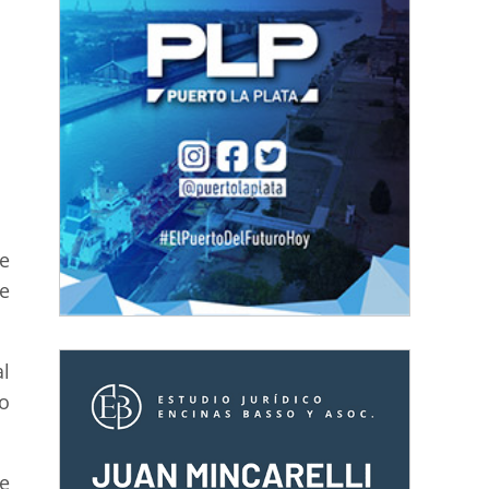
te
ue
l
o
e