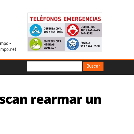
iempo -
empo.net
Buscar
Buscar
uscan rearmar un