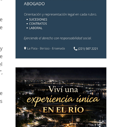
de
te
y
ue
el
,
e
es