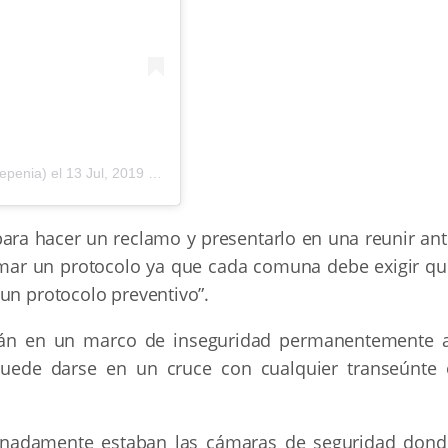
epenia)
el
13 Jul, 2019 a las 7:39 PDT
 para hacer un reclamo y presentarlo en una reunir an
rearmar un protocolo ya que cada comuna debe exigir q
un protocolo preventivo”.
están en un marco de inseguridad permanentemente a
puede darse en un cruce con cualquier transeúnte 
tunadamente estaban las cámaras de seguridad dond