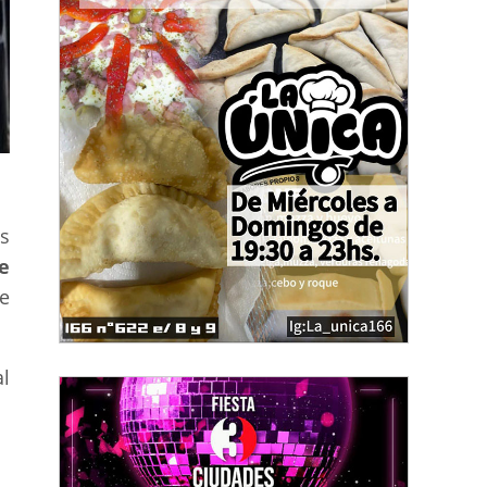
es
e
e
l