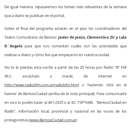
De igual manera, repasaremos los temas más relevantes de la semana
que a diario se publican en el portal.
Sobre el final del programa estarán en el piso los coordinadores del
Teatro Comunitario de Berisso:
Javier de Jesús, Clementina Zir y Lala
D`Angelo
para que nos comenten cuáles son las actividades que
realizan a diario y cómo fue que empezaron en nuestra ciudad.
No te lo pierdas esta noche a partir de las 20 horas por Radio “B” FM
96.1, escúchalo a través de internet en
http://www.radiobfm.com.ar/radiobfm.html
o haciendo click en el
banner de BerissoCiudad (arriba de la nota principal). Para comunicarte
en vivo lo podés hacer al 461-2525 o al ID: 718*5490.
“BerissoCiudad en
Radio”, información local, provincial y nacional en las voces de los
protagonistas.(
www.BerissoCiudad.com.ar
)