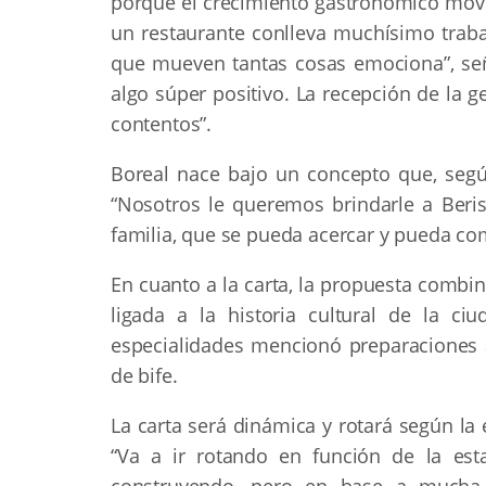
porque el crecimiento gastronómico movil
un restaurante conlleva muchísimo traba
que mueven tantas cosas emociona”, señ
algo súper positivo. La recepción de la 
contentos”.
Boreal nace bajo un concepto que, según
“Nosotros le queremos brindarle a Beris
familia, que se pueda acercar y pueda c
En cuanto a la carta, la propuesta combin
ligada a la historia cultural de la ci
especialidades mencionó preparaciones 
de bife.
La carta será dinámica y rotará según la 
“Va a ir rotando en función de la es
construyendo, pero en base a mucha t