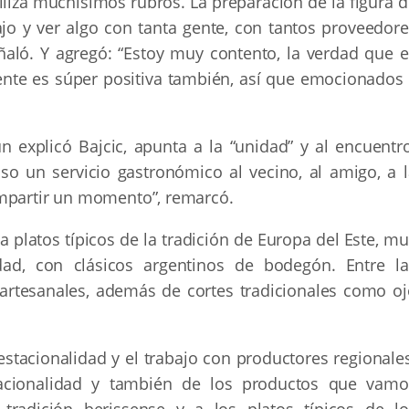
iza muchísimos rubros. La preparación de la figura d
jo y ver algo con tanta gente, con tantos proveedore
aló. Y agregó: “Estoy muy contento, la verdad que e
gente es súper positiva también, así que emocionados 
 explicó Bajcic, apunta a la “unidad” y al encuentro
so un servicio gastronómico al vecino, al amigo, a l
ompartir un momento”, remarcó.
a platos típicos de la tradición de Europa del Este, m
udad, con clásicos argentinos de bodegón. Entre la
artesanales, además de cortes tradicionales como oj
estacionalidad y el trabajo con productores regionale
tacionalidad y también de los productos que vamo
radición berissense y a los platos típicos de lo