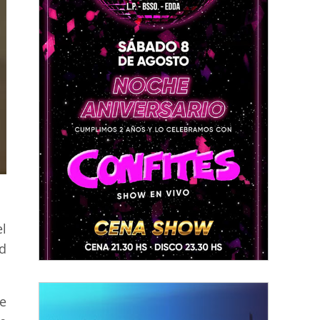
l
d
e