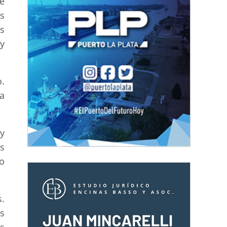
e
s
s
y
.
a
uy
s
o
s.
s
s