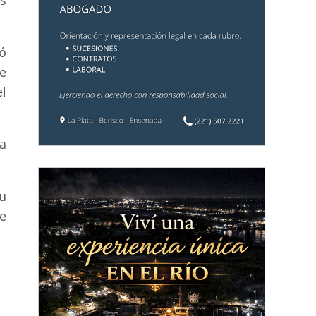
ó
e
l
a
u
e