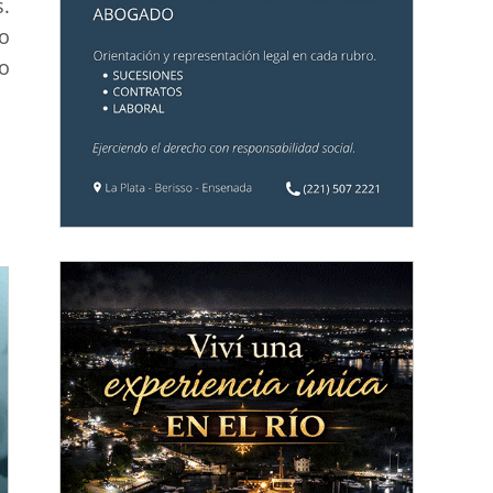
s.
o
o