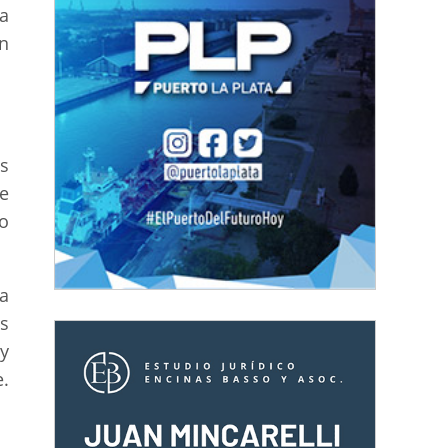
a
n
s
e
o
ra
s
y
.