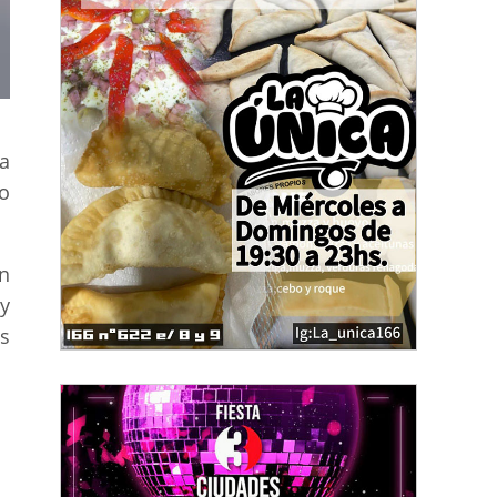
la
o
n
 y
s