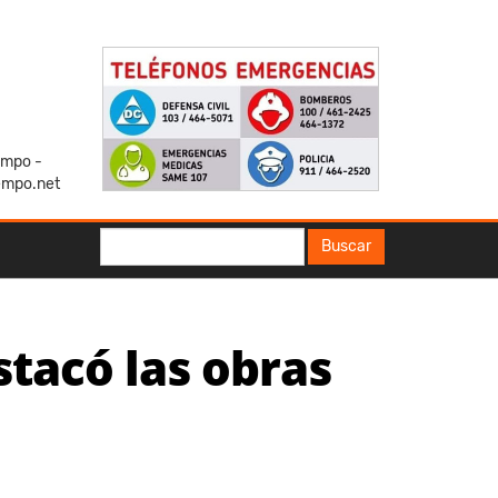
iempo -
empo.net
Buscar
Buscar
estacó las obras