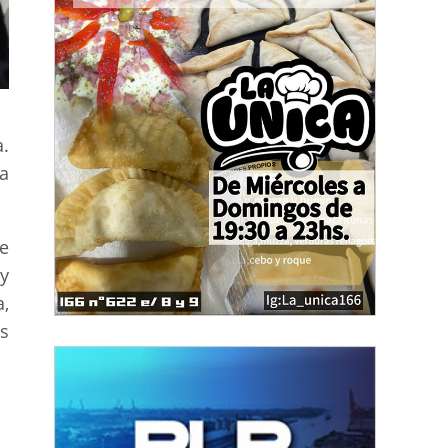
a.
la
e
y
a,
s