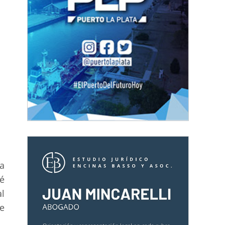
a
é
l
e