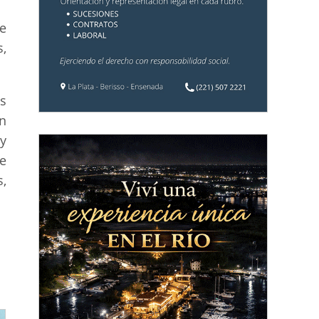
e
,
s
n
y
e
,