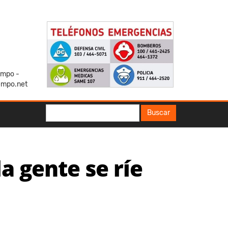
iempo -
empo.net
Buscar
Buscar
la gente se ríe