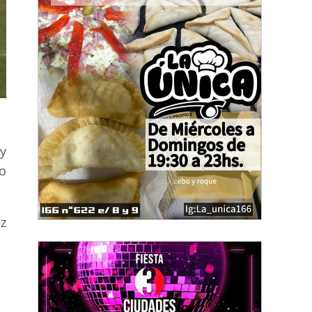
y
o
z