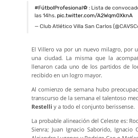
#FútbolProfesional
⚽️ : Lista de convoca
las 14hs.
pic.twitter.com/A2Wqm0XknA
— Club Atlético Villa San Carlos (@CAVSCo
El Villero va por un nuevo milagro, por u
una ciudad. La misma que la acompañ
llenaron cada uno de los partidos de loc
recibido en un logro mayor.
Al comienzo de semana hubo preocupació
transcurso de la semana el talentoso me
Restelli
y a todo el conjunto berissense.
La probable alineación del Celeste es: Ro
Sienra; Juan Ignacio Saborido, Ignacio O
Alejandro Lugones y Rodrigo Cao o Matía