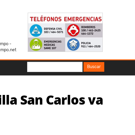
iempo -
empo.net
Buscar
Buscar
lla San Carlos va