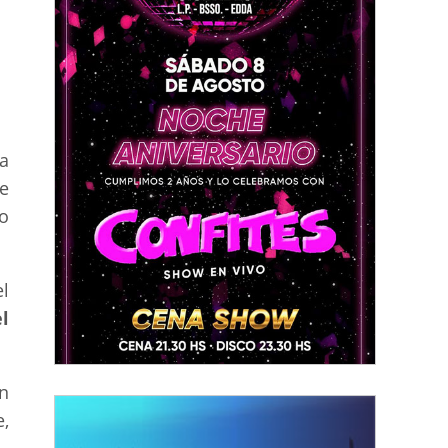
 a
e
o
el
l
ín
,