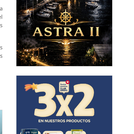
a
el
as
s
s