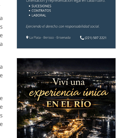
.
a
as
e
a
a
e
e
se
es
e