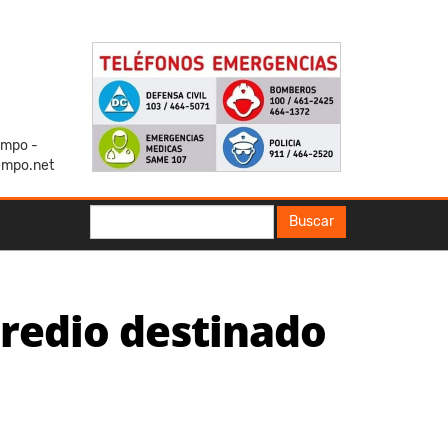
iempo -
empo.net
Buscar
Buscar
predio destinado