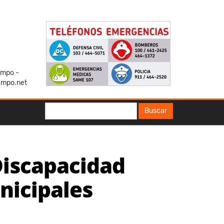
iempo -
empo.net
Buscar
Buscar
Discapacidad
nicipales