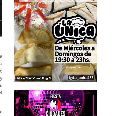
e
a
e
 y
.
l
ó: