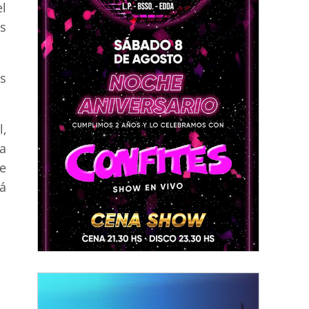
l
s
os
,
a
e
á