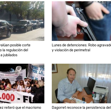
valúan posible corte
Lunes de detenciones: Robo agravad
 la regulación del
y violación de perimetral
a jubilados
z reiteró que el macrismo
Dagorret reconoce la persistencia del