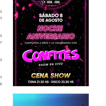
s
n
s
ar
o
n
de