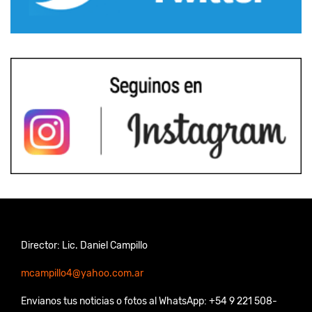
Director: Lic. Daniel Campillo
mcampillo4@yahoo.com.ar
Envianos tus noticias o fotos al WhatsApp: +54 9 221 508-