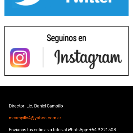
Director: Lic. Daniel Campillo
mcampillo4@yahoo.com.ar
Envianos tus noticias o fotos al WhatsApp: +54 9 221 508-