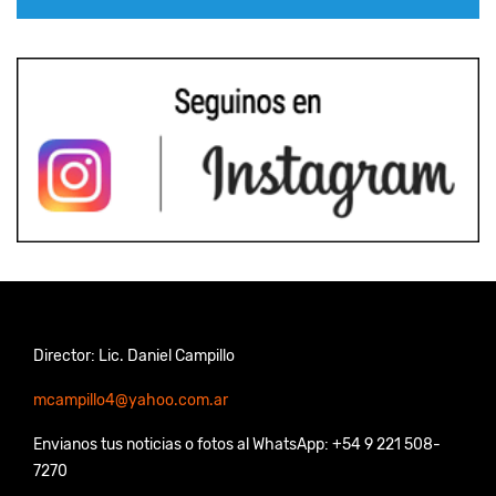
Director: Lic. Daniel Campillo
mcampillo4@yahoo.com.ar
Envianos tus noticias o fotos al WhatsApp: +54 9 221 508-
7270