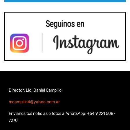
Director: Lic. Daniel Campillo
mcampillo4@yahoo.com.ar
Envianos tus noticias o fotos al WhatsApp: +54 9 221 508-
7270