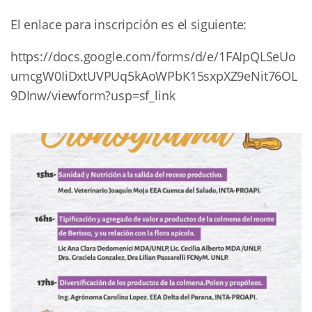
El enlace para inscripción es el siguiente:
https://docs.google.com/forms/d/e/1FAIpQLSeUo
umcgW0IiDxtUVPUq5kAoWPbK15sxpXZ9eNit76OL
9DInw/viewform?usp=sf_link