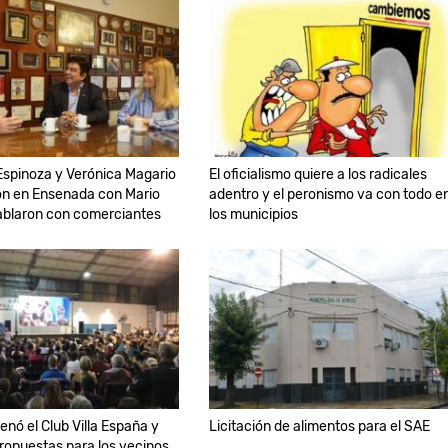
spinoza y Verónica Magario
El oficialismo quiere a los radicales
on en Ensenada con Mario
adentro y el peronismo va con todo e
ablaron con comerciantes
los municipios
llenó el Club Villa España y
Licitación de alimentos para el SAE
ropuestas para los vecinos