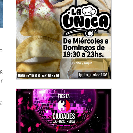
o
8
r
 a