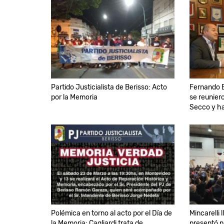
Partido Justicialista de Berisso: Acto
Fernando E
por la Memoria
se reunier
Secco y h
Polémica en torno al acto por el Día de
Mincarelli 
la Memoria: Cagliardi trata de
presentó p