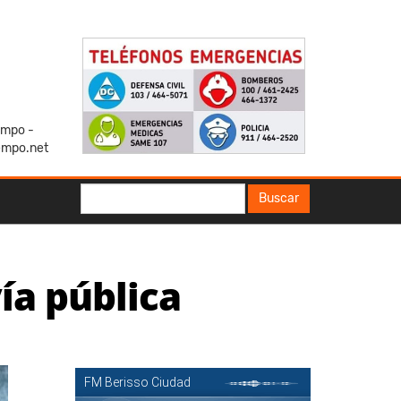
iempo -
empo.net
Buscar
Buscar
ía pública