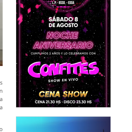
s
en
la
a
o