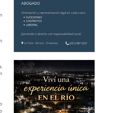
n
n
a,
n
o
o