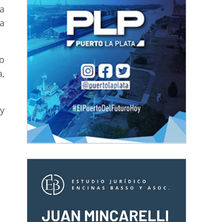
a
ta
o
,
y