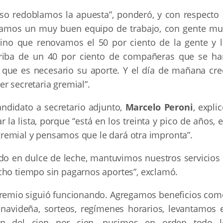
uso redoblamos la apuesta”, ponderó, y con respecto 
mamos un muy buen equipo de trabajo, con gente mu
ino que renovamos el 50 por ciento de la gente y l
rriba de un 40 por ciento de compañeras que se ha
que es necesario su aporte. Y el día de mañana cre
r secretaria gremial”.
candidato a secretario adjunto,
Marcelo Peroni
, expli
la lista, porque “está en los treinta y pico de años, 
o gremial y pensamos que le dará otra impronta”.
o en dulce de leche, mantuvimos nuestros servicios 
cho tiempo sin pagarnos aportes”, exclamó.
l gremio siguió funcionando. Agregamos beneficios com
a navideña, sorteos, regímenes horarios, levantamos e
n del cien por cien, pusimos en orden todo l