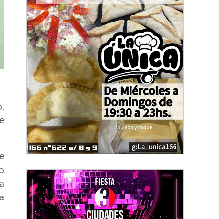
,
e
e
o
a
a