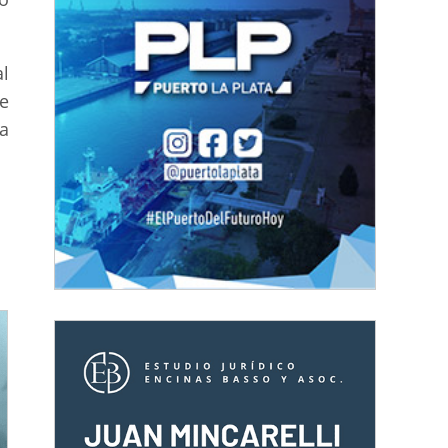
l
e
va