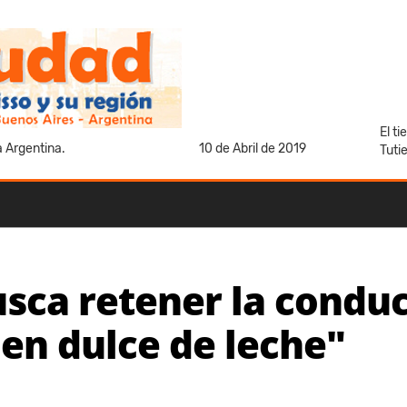
El t
a Argentina.
10 de Abril de 2019
Tuti
usca retener la condu
n dulce de leche"