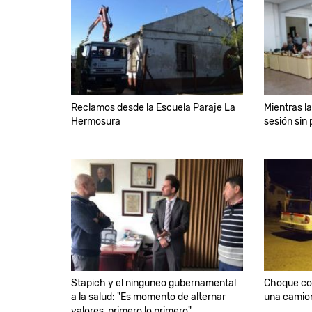
Reclamos desde la Escuela Paraje La
Mientras l
Hermosura
sesión sin 
Stapich y el ninguneo gubernamental
Choque con
a la salud: "Es momento de alternar
una camio
valores, primero lo primero"