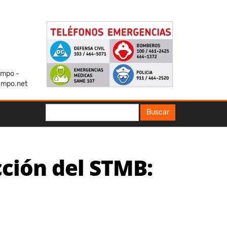
iempo -
empo.net
Buscar
Buscar
cción del STMB: