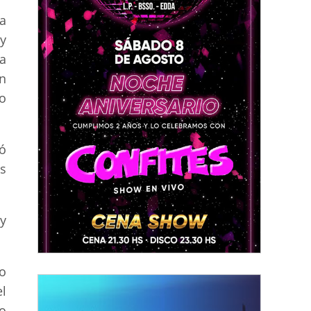
a
y
a
n
o
có
es
y
o
l
o