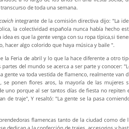
 transcurso de toda una semana.
covich
integrante de la comisión directiva dijo: "La id
lica, la colectividad española nunca había hecho est
 idea es que la gente venga con su ropa típica,si tien
io, hacer algo colorido que haya música y baile ".
la Feria de abril y lo que la hace diferente a otro ti
 partes del mundo se acerca a ser parte y conocer: "L
e la gente va toda vestida de flamenco, realmente van 
, se ponen flores aros, la mayoría de las mujeres s
 uno porque al ser tantos días de fiesta no repiten e
van de traje", Y resaltó: "La gente se la pasa comiend
prendedoras flamencas tanto de la ciudad como de l
e dedican a la confección de trajes, accesorios y has