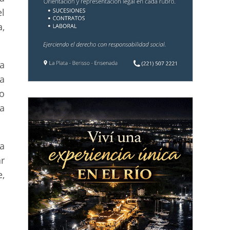
l
,
ca
La
o
a
a
r
e,