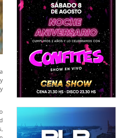
a
 y
 y
ño
ad
,
n