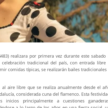
483) realizara por primera vez durante este sabado 
a celebración tradicional del país, con entrada libre
r comidas típicas, se realizarán bailes tradicionales
al al aire libre que se realiza anualmente desde el a
ndalucía, considerada cuna del flamenco. Esta festivid
 inicios principalmente a cuestiones ganaderas
ándose a lo largo de los años en una fiesta social, u