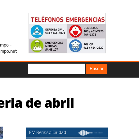
iempo -
empo.net
Buscar
Buscar
eria de abril