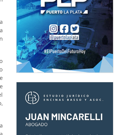
ea
a
en
po
o
de
e
l
o,
a
ta