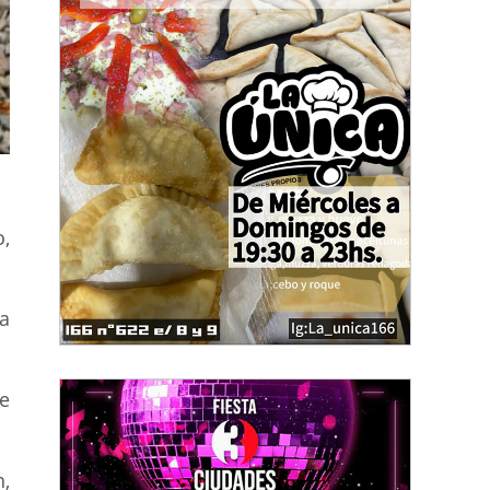
,
a
e
,