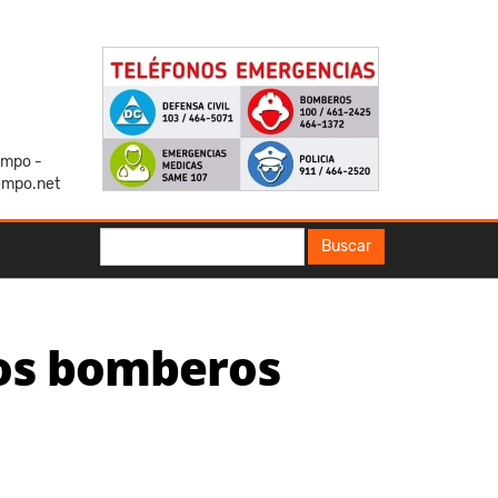
iempo -
empo.net
Buscar
Buscar
los bomberos