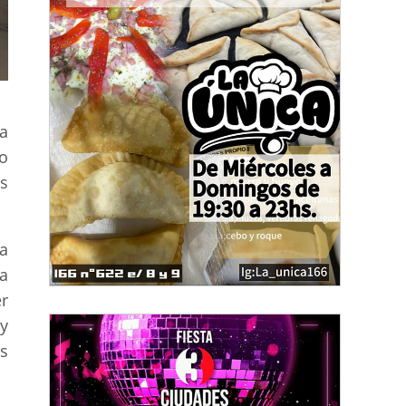
a
o
s
a
a
r
y
és