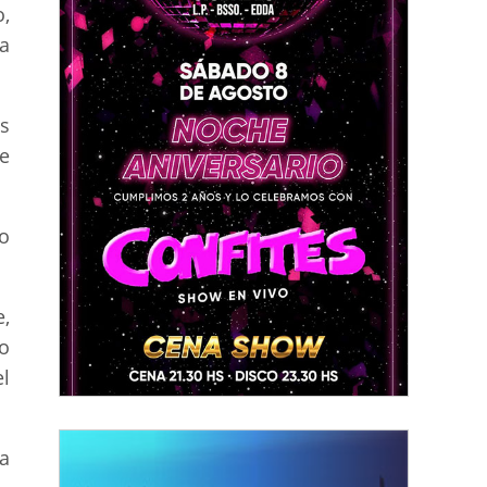
,
a
s
e
o
,
o
l
a