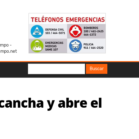
iempo -
empo.net
Buscar
Buscar
cancha y abre el