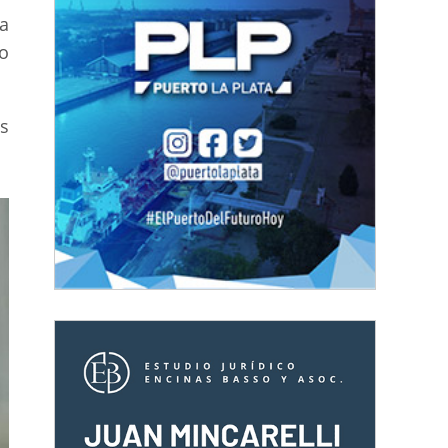
 a
o
as