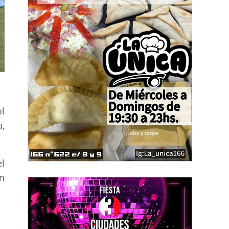
ol
,
l
n