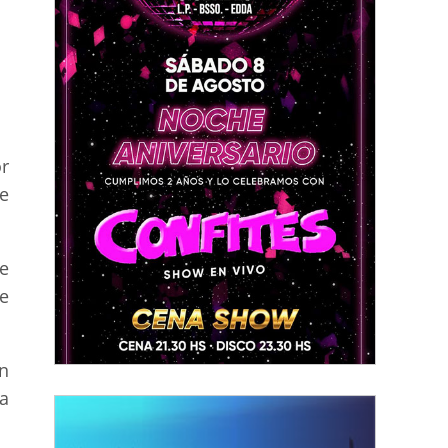
r
e
e
se
un
na