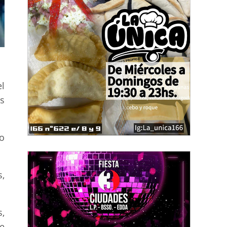
l
s
o
,
,
e