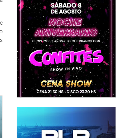
de
o
es