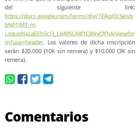
del siguiente link:
https://docs.google.com/forms/d/e/1FAIpQLSeivb
bNF1lMT-m-
LnqupNxLaEEh5c1t_Ld49SUMf1C8NvOYhA/viewfor
m?usp=header
. Los valores de dicha inscripción
serán $20.000 (10K sin remera) y $10.000 (3K sin
remera).
Comentarios