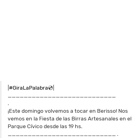
|
#GiraLaPalabra
💿|
___________________________
.
¡Este domingo volvemos a tocar en Berisso! Nos
vemos en la Fiesta de las Birras Artesanales en el
Parque Cívico desde las 19 hs.
___________________________ .