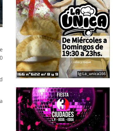
e
0
d
a