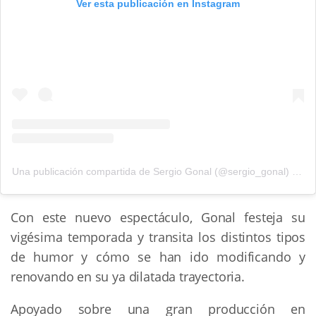
Ver esta publicación en Instagram
Una publicación compartida de Sergio Gonal (@sergio_gonal)
el
22
Con este nuevo espectáculo, Gonal festeja su
vigésima temporada y transita los distintos tipos
de humor y cómo se han ido modificando y
renovando en su ya dilatada trayectoria.
Apoyado sobre una gran producción en