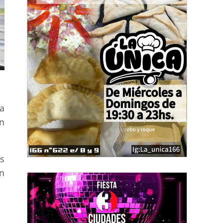
a
on
s
n