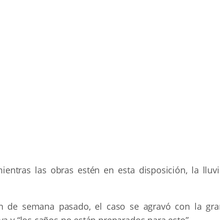
ntras las obras estén en esta disposición, la lluvi
n de semana pasado, el caso se agravó con la gra
va y “los caños no están preparados para esto”.