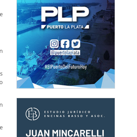
e
ón
s
no
n
e