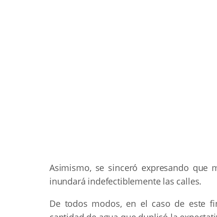
Asimismo, se sinceró expresando que mie
inundará indefectiblemente las calles.
De todos modos, en el caso de este fi
cantidad de agua que duplicó la expectati