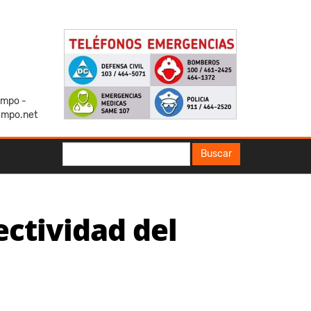
iempo -
empo.net
Buscar
Buscar
ectividad del