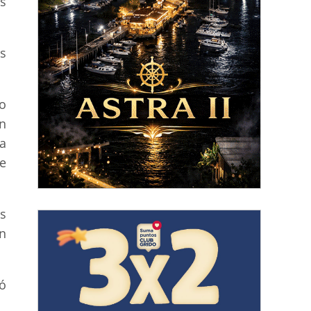
as
s
o
n
a
e
os
n
ró