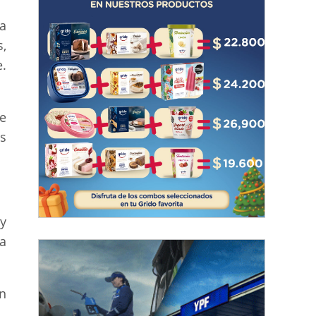
a
,
.
e
s
 y
ia
n