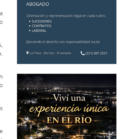
a
to
,
.
n
o
s
le