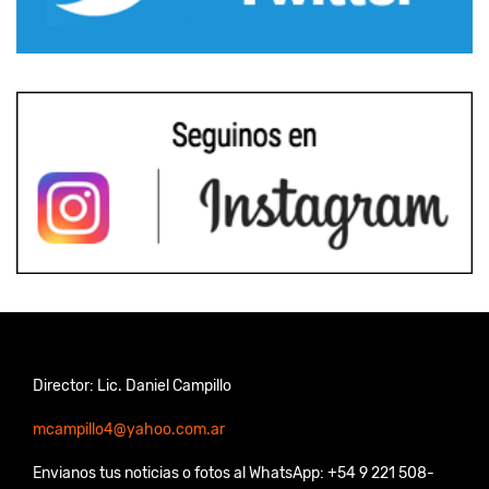
Director: Lic. Daniel Campillo
mcampillo4@yahoo.com.ar
Envianos tus noticias o fotos al WhatsApp: +54 9 221 508-