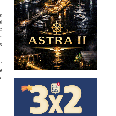
a
l
a
n
e
or
e
e