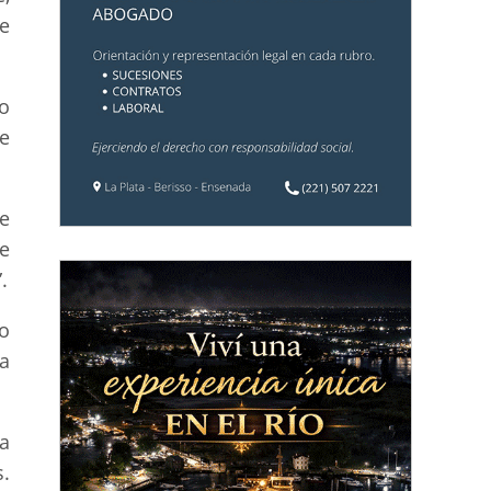
e
o
e
e
le
.
o
a
la
.