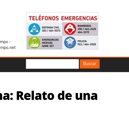
iempo -
empo.net
Buscar
Buscar
a: Relato de una