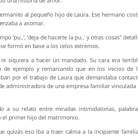
ndo una historia de amor.
hermanito al pequeño hijo de Laura. Ese hermano cost
menzaba a asomar.
po ‘pu..’, ‘deja de hacerte la pu..’ y otras cosas” detal
se formó en base a los celos extremos.
 ni siquiera a hacer un mandado. Su cara era terribl
 de ejemplo y remarcando que en los inicios de l
vaban por el trabajo de Laura que demandaba contact
e administradora de una empresa familiar vinculada 
 a su relato entre miradas intimidatorias, palabra
ó el primer hijo del matrimonio.
e quizás eso iba a traer calma a la incipiente famili