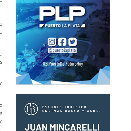
n
lo
u
u
ás
e
o
a
de
,