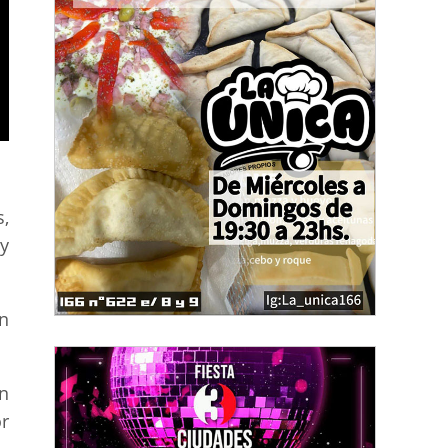
s,
 y
un
in
r