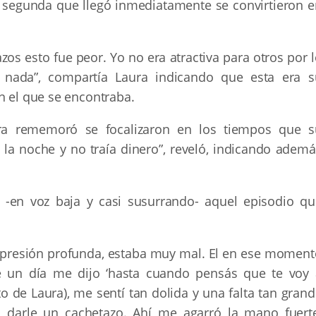
 segunda que llegó inmediatamente se convirtieron e
os esto fue peor. Yo no era atractiva para otros por 
 nada”, compartía Laura indicando que esta era s
n el que se encontraba.
a rememoró se focalizaron en los tiempos que s
a la noche y no traía dinero”, reveló, indicando adem
 -en voz baja y casi susurrando- aquel episodio qu
epresión profunda, estaba muy mal. El en ese moment
 un día me dijo ‘hasta cuando pensás que te voy 
to de Laura), me sentí tan dolida y una falta tan gran
darle un cachetazo. Ahí me agarró la mano fuerte