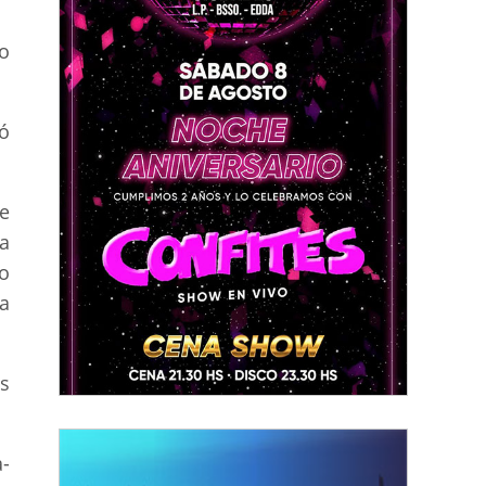
o
ló
e
a
o
a
s
a-