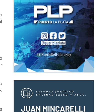
n
l
o
r
na
s
as