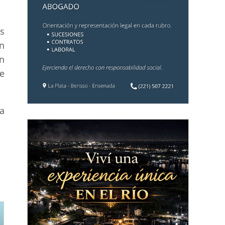
s
n
un
e
a