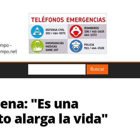
iempo -
empo.net
Buscar
Buscar
tena: "Es una
o alarga la vida"