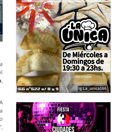
a
l
a
,
A
a
o
,