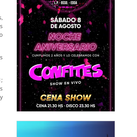
s,
s
o
s
1;
s
y